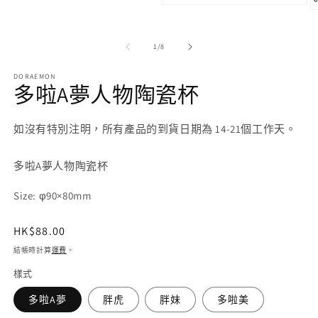
在
在
互
互
動
動
視
/
1
/
8
視
窗
窗
中
DORAEMON
中
開
多啦A夢人物陶瓷杯
開
啟
啟
多
多
媒
如沒有特別注明，所有產品的到貨日期為 14-21個工作天。
媒
體
體
檔
檔
案
多啦A夢人物陶瓷杯
案
1
2
3
Size: φ90×80mm
定
HK$88.00
價
結帳時計算
運費
。
樣式
多啦A夢
胖虎
胖妹
多啦美