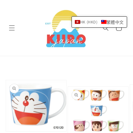
跳至內
容
購
HK (HKD)
繁體中文
物
車
略過產
品資訊