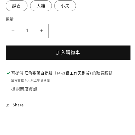
靜香
大雄
小夫
數量
多
多
啦
啦
A
A
加入購物車
夢
夢
人
人
物
物
可提供
旺角兆萬自提點（14-21個工作天到貨)
的取貨服務
陶
陶
通常會在 5 天以上準備就緒
瓷
瓷
檢視商店資訊
杯
杯
數
數
Share
量
量
減
增
少
加