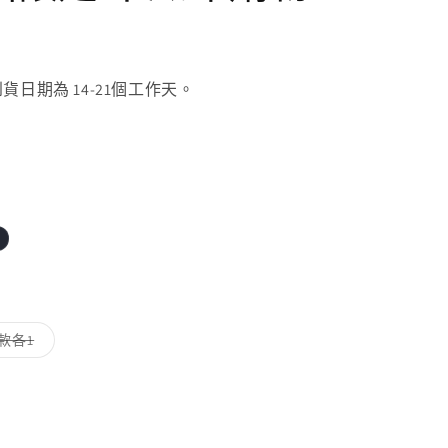
日期為 14-21個工作天。
子
款各1
類
已
售
罄
或
無
法