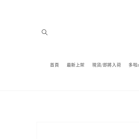
跳至內
容
首頁
最新上架
現貨/即將入荷
多啦
略過產
品資訊