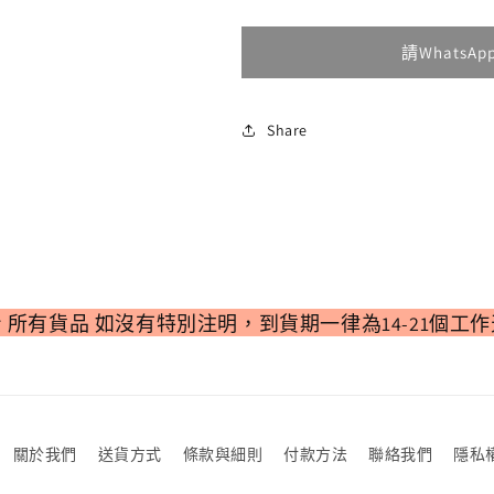
供
供
韓
韓
貨
貨
國
國
請WhatsA
限
限
定
定
不
不
Share
織
織
布
布
購
購
物
物
袋
袋
數
數
所有貨品 如沒有特別注明，到貨期一律為14-21個工作
量
量
減
增
少
加
關於我們
送貨方式
條款與細則
付款方法
聯絡我們
隱私