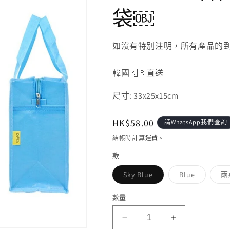
袋￼
如沒有特別注明，所有產品的到貨
韓國🇰🇷直送
尺寸: 33x25x15cm
定
HK$58.00
請WhatsApp我們查詢
價
結帳時計算
運費
。
款
子
子
Sky Blue
Blue
兩
類
類
已
已
售
售
數量
罄
罄
或
或
無
無
Chiikawa
Chiikawa
法
法