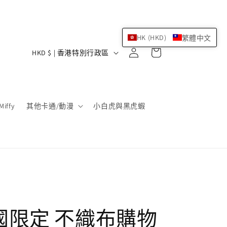
HK (HKD)
繁體中文
購
登
國
物
HKD $ | 香港特別行政區
入
家
車
/
地
Miffy
其他卡通/動漫
小白虎與黑虎蝦
區
 韓國限定 不織布購物