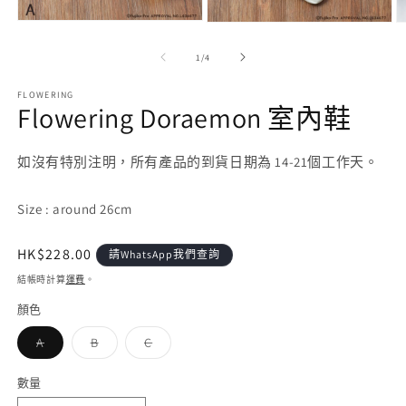
在
在
互
互
/
1
/
4
動
動
視
視
FLOWERING
窗
窗
Flowering Doraemon 室內鞋
中
中
開
開
啟
啟
如沒有特別注明，所有產品的到貨日期為 14-21個工作天。
多
多
媒
媒
體
體
Size : around 26cm
檔
檔
案
案
1
2
3
定
HK$228.00
請WhatsApp我們查詢
價
結帳時計算
運費
。
顏色
子
子
子
A
B
C
類
類
類
已
已
已
售
售
售
數量
罄
罄
罄
或
或
或