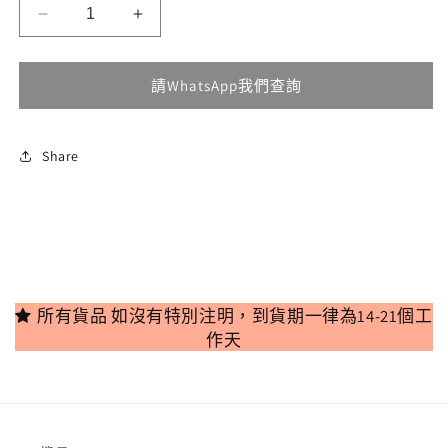
無
無
無
Flowering
Flowering
法
法
法
供
供
供
Doraemon
Doraemon
貨
貨
貨
室
室
請WhatsApp我們查詢
內
內
鞋
鞋
數
數
Share
量
量
減
增
少
加
所有貨品 如沒有特別注明，到貨期一律為14-21個工
作天