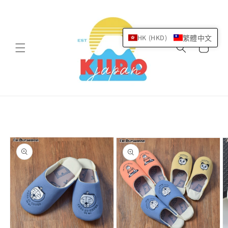
跳至內
容
購
HK (HKD)
繁體中文
物
車
略過產
品資訊